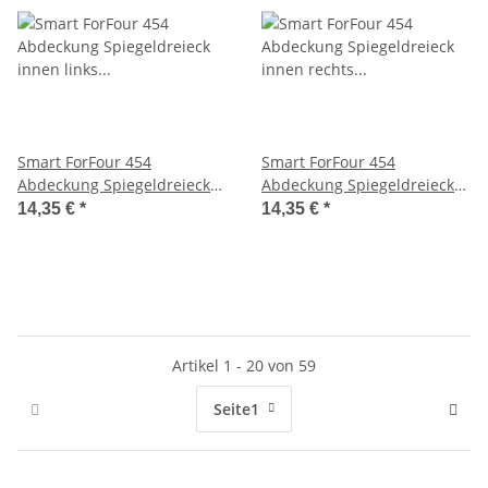
Smart ForFour 454
Smart ForFour 454
Abdeckung Spiegeldreieck
Abdeckung Spiegeldreieck
innen links A4547280156
innen rechts A4547280256
14,35 €
*
14,35 €
*
Artikel 1 - 20 von 59
Seite
1