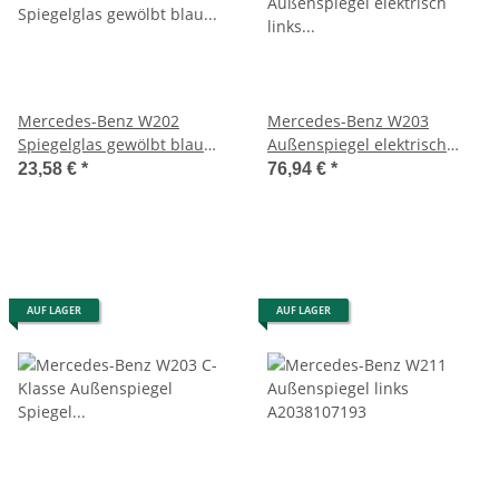
Mercedes-Benz W202
Mercedes-Benz W203
Spiegelglas gewölbt blau
Außenspiegel elektrisch
getönt A2028100421
links mit Elektromotor
23,58 €
*
76,94 €
*
A2038202342
AUF LAGER
AUF LAGER