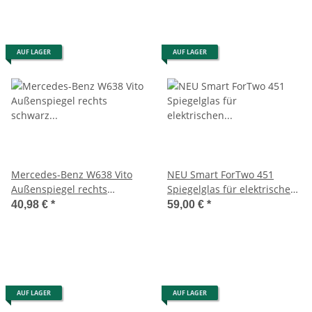
AUF LAGER
AUF LAGER
Mercedes-Benz W638 Vito
NEU Smart ForTwo 451
Außenspiegel rechts
Spiegelglas für elektrischen
schwarz 202242 90/567890
Außenspiegel links
40,98 €
*
59,00 €
*
A4518102916
AUF LAGER
AUF LAGER