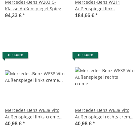
Mercedes-Benz W203 C-
Mercedes-Benz W211
Klasse Außenspiegel Spiegel
Außenspiegel links
linksTaxi-farbend
A2038107193
94,33 €
*
184,66 €
*
413133417
AUF LAGER
AUF LAGER
Mercedes-Benz W638 Vito
Mercedes-Benz W638 Vito
Außenspiegel links creme
Außenspiegel rechts creme
mit Mängel 202241
mit Mängel 202242
40,98 €
*
40,98 €
*
90/567890
90/567890