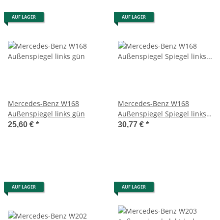
AUF LAGER
AUF LAGER
Mercedes-Benz W168
Mercedes-Benz W168
Außenspiegel links gün
Außenspiegel Spiegel links
anthrazit
25,60 €
*
30,77 €
*
AUF LAGER
AUF LAGER