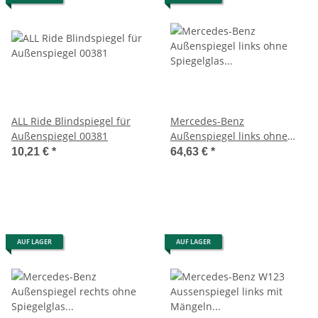
ALL Ride Blindspiegel für
Mercedes-Benz
Außenspiegel 00381
Außenspiegel links ohne
Spiegelglas mit Elektromotor
10,21 €
*
64,63 €
*
A2038202342
AUF LAGER
AUF LAGER