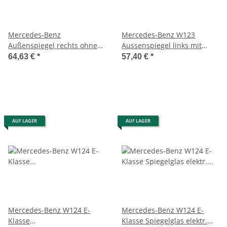
Mercedes-Benz
Mercedes-Benz W123
Außenspiegel rechts ohne
Aussenspiegel links mit
Spiegelglas mit Elektromotor
Mängeln A1238110361
64,63 €
*
57,40 €
*
A2038202442
AUF LAGER
AUF LAGER
Mercedes-Benz W124 E-
Mercedes-Benz W124 E-
Klasse
Klasse Spiegelglas elektr.