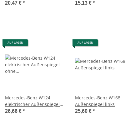
Außenspiegelgehäuse links
Außenspiegel rechts
20,47 €
*
15,13 €
*
schwarz A1248110160
A1248110822
AUF LAGER
AUF LAGER
Mercedes-Benz W124
Mercedes-Benz W168
elektrischer Außenspiegel
Außenspiegel links
ohne Glas R schwarz
26,66 €
*
25,60 €
*
A1248110498