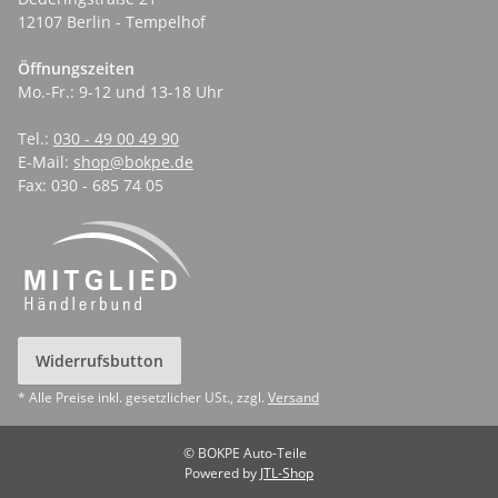
12107 Berlin - Tempelhof
Öffnungszeiten
Mo.-Fr.: 9-12 und 13-18 Uhr
Tel.:
030 - 49 00 49 90
E-Mail:
shop@bokpe.de
Fax: 030 - 685 74 05
Widerrufsbutton
* Alle Preise inkl. gesetzlicher USt., zzgl.
Versand
© BOKPE Auto-Teile
Powered by
JTL-Shop