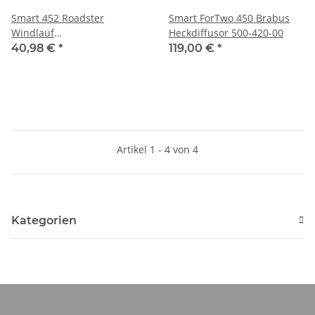
Smart 452 Roadster
Smart ForTwo 450 Brabus
Windlauf
Heckdiffusor 500-420-00
Wasserkastenabdeckung
40,98 €
*
119,00 €
*
Q0009282V007
Artikel 1 - 4 von 4
Kategorien