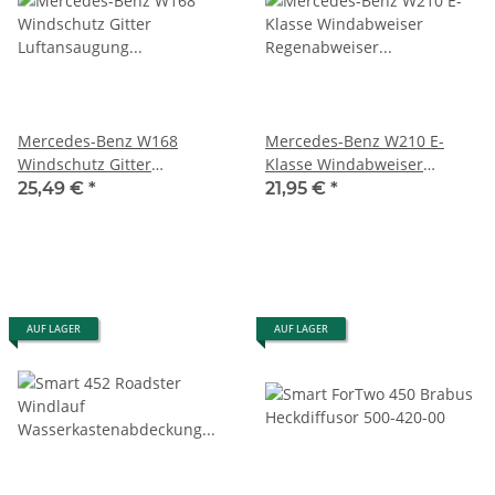
Mercedes-Benz W168
Mercedes-Benz W210 E-
Windschutz Gitter
Klasse Windabweiser
Luftansaugung Abdeckung
Regenabweiser Gitter links
25,49 €
*
21,95 €
*
Regenabweiser
A2108310958
A1688300918 A1688300518
AUF LAGER
AUF LAGER