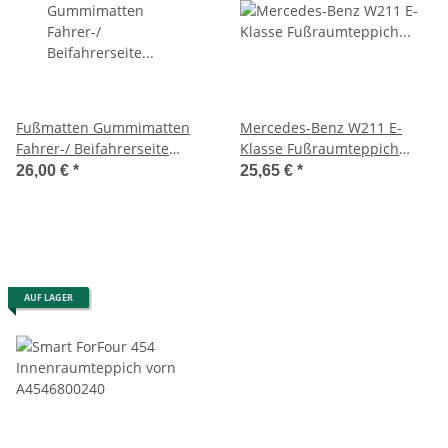
Fußmatten Gummimatten
Mercedes-Benz W211 E-
Fahrer-/ Beifahrerseite
Klasse Fußraumteppich
geeignet für Smart ForTwo
Beifahrer vorne rechts
26,00 €
*
25,65 €
*
453
A2116800240
AUF LAGER