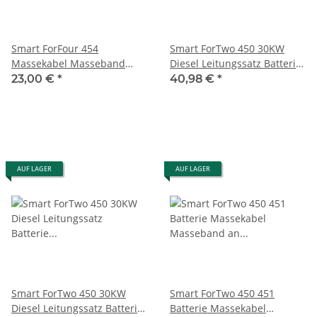
Smart ForFour 454
Smart ForTwo 450 30KW
Massekabel Masseband
Diesel Leitungssatz Batterie
Masseleitung an Batterie
Pluskabel Q0002548V008
23,00 €
*
40,98 €
*
A4545400031
AUF LAGER
AUF LAGER
Smart ForTwo 450 30KW
Smart ForTwo 450 451
Diesel Leitungssatz Batterie
Batterie Massekabel