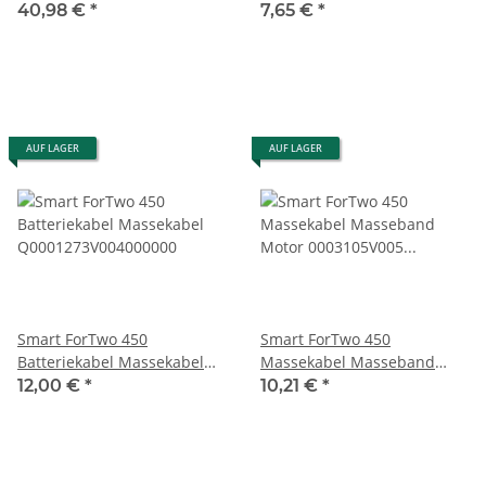
Pluskabel Q0002548V010
Masseband an Rahmen
40,98 €
*
7,65 €
*
A4515400041 0009364
AUF LAGER
AUF LAGER
Smart ForTwo 450
Smart ForTwo 450
Batteriekabel Massekabel
Massekabel Masseband
Q0001273V004000000
Motor 0003105V005
12,00 €
*
10,21 €
*
0003105V004