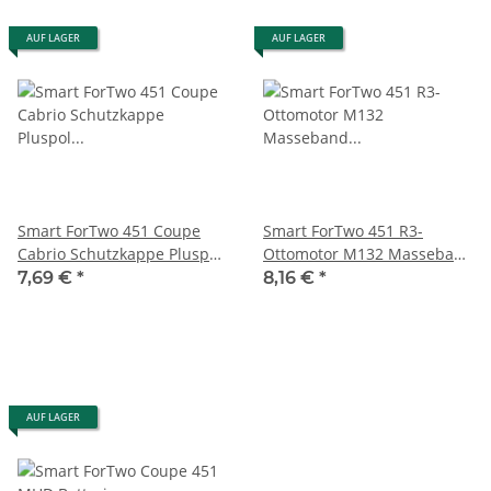
AUF LAGER
AUF LAGER
Smart ForTwo 451 Coupe
Smart ForTwo 451 R3-
Cabrio Schutzkappe Pluspol
Ottomotor M132 Masseband
A4515460435
Masszeichnung
7,69 €
*
8,16 €
*
A4518270279
AUF LAGER