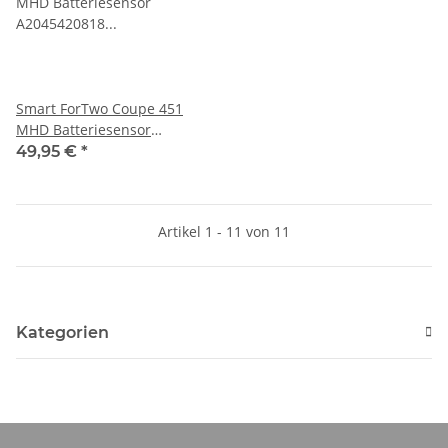
Smart ForTwo Coupe 451
MHD Batteriesensor
A2045420818 A2045421118
49,95 €
*
A0009052702 A2045421418
Artikel 1 - 11 von 11
Kategorien