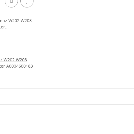
nz W202 W208
ter A0004600183