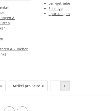
Lenkgetriebe
enkel
Sonstige
ger
Spurstangen
tangen &
tützen
ker
r
en
e
atoren & Zubehör
enke
Artikel pro Seite