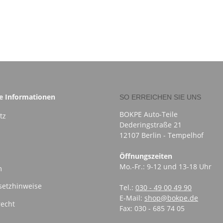
he Informationen
SO ERREICHEN SIE UNS
BOKPE Auto-Teile
tz
Dederingstraße 21
12107 Berlin - Tempelhof
Öffnungszeiten
Mo.-Fr.: 9-12 und 13-18 Uhr
m
setzhinweise
Tel.:
030 - 49 00 49 90
E-Mail:
shop@bokpe.de
recht
Fax: 030 - 685 74 05