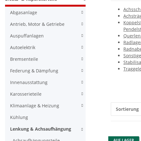
Achssch
Abgasanlage
Achsträ
Koppels
Antrieb, Motor & Getriebe
Pendels
Auspuffanlagen
Querlen
Radlage
Autoelektrik
Radnab
Sonstig
Bremsenteile
Stabilis
Traggel
Federung & Dämpfung
Innenausstattung
Karosserieteile
Klimaanlage & Heizung
Sortierung
Kühlung
Lenkung & Achsaufhängung
Achsaufhängungsteile
AUF LAGER