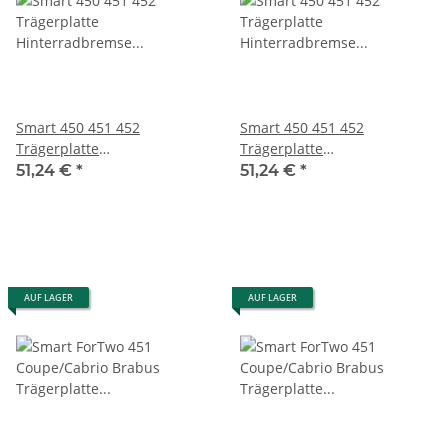
Smart 450 451 452
Smart 450 451 452
Trägerplatte
Trägerplatte
Hinterradbremse hinten
Hinterradbremse hinten
51,24 €
*
51,24 €
*
links A4504230105
rechts A4504230205
AUF LAGER
AUF LAGER