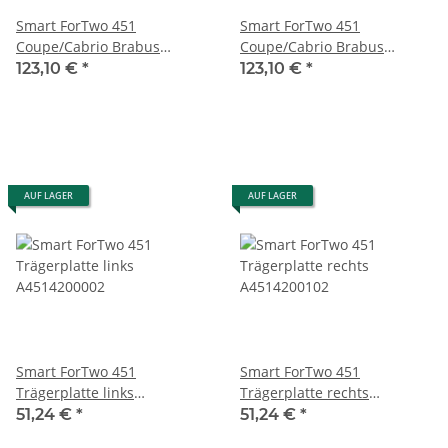
Smart ForTwo 451
Smart ForTwo 451
Coupe/Cabrio Brabus
Coupe/Cabrio Brabus
Trägerplatte Bremstrommel
Trägerplatte Bremstrommel
123,10 €
*
123,10 €
*
Bremszylinder
Bremszylinder
Handbremsseil
Handbremsseil
Bremsbacken links hinten
Bremsbacken rechts hinten
A4504230105
A4504230205
AUF LAGER
AUF LAGER
Smart ForTwo 451
Smart ForTwo 451
Trägerplatte links
Trägerplatte rechts
A4514200002
A4514200102
51,24 €
*
51,24 €
*