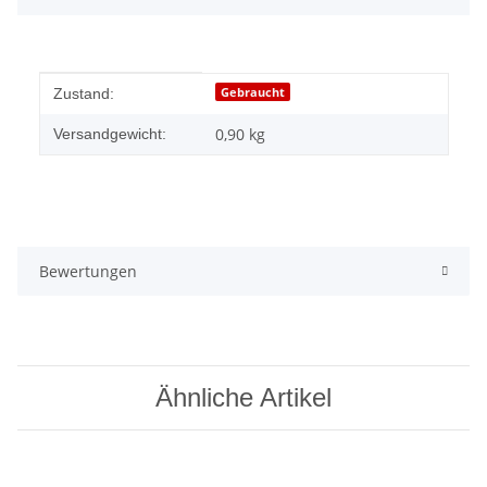
Produkteigenschaft
Wert
Gebraucht
Zustand:
0,90 kg
Versandgewicht:
Bewertungen
Ähnliche Artikel