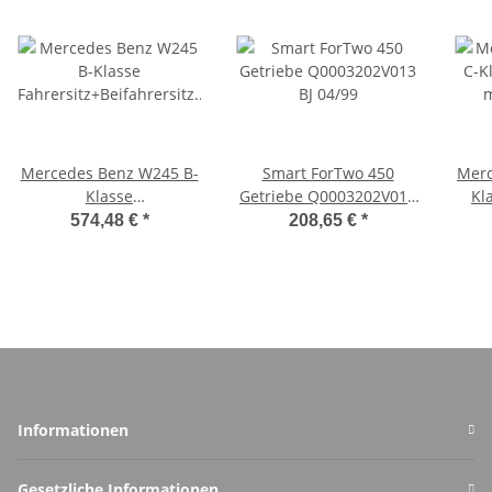
Mercedes Benz W245 B-
Smart ForTwo 450
Merc
Klasse
Getriebe Q0003202V013
Kl
Fahrersitz+Beifahrersitz
BJ 04/99
man
574,48 €
*
208,65 €
*
A1699140214
Informationen
Gesetzliche Informationen