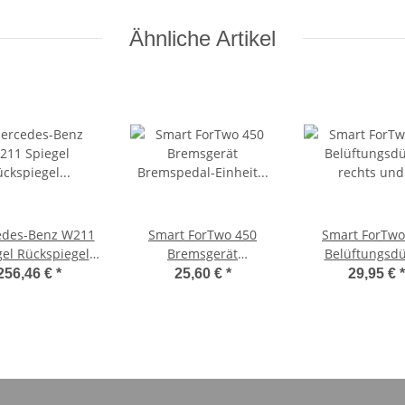
Ähnliche Artikel
des-Benz W211
Smart ForTwo 450
Smart ForTwo
gel Rückspiegel
Bremsgerät
Belüftungsd
nenTaxameter
Bremspedal-Einheit
rechts und lin
256,46 €
*
25,60 €
*
29,95 €
*
rau A2118101017
Q0005242V010
Mittelkonso
A45183008