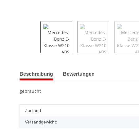
weitere Registerkarten anzeigen
Beschreibung
Bewertungen
gebraucht
Produkteigenschaft
Wert
Zustand:
Versandgewicht: