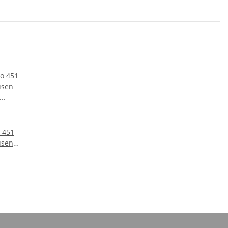
 451
üsen
ks für
le
54