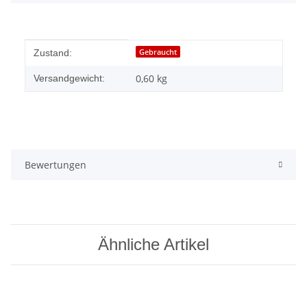
Produkteigenschaft
Wert
Gebraucht
Zustand:
0,60 kg
Versandgewicht:
Bewertungen
Ähnliche Artikel