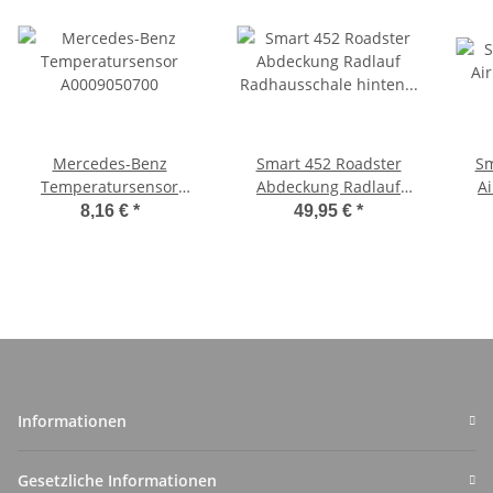
Mercedes-Benz
Smart 452 Roadster
Sm
Temperatursensor
Abdeckung Radlauf
A
A0009050700
Radhausschale hinten
8,16 €
*
49,95 €
*
rechts Q0010568V006
Q0
Informationen
Gesetzliche Informationen