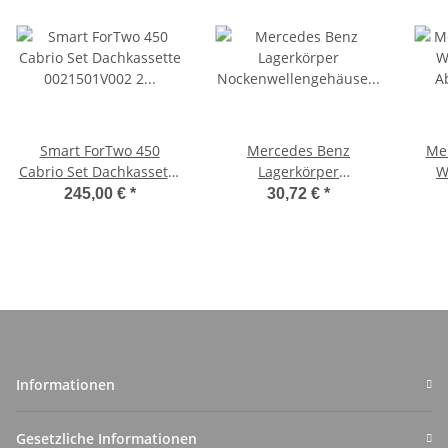
Smart ForTwo 450
Mercedes Benz
Me
Cabrio Set Dachkassette
Lagerkörper
W
0021501V002 2 Stecker
Nockenwellengehäuse
245,00 €
*
30,72 €
*
schwarz/weiß
A6110100436
R6110160504
Informationen
Gesetzliche Informationen