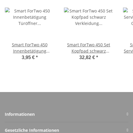
Smart ForTwo 450
Smart ForTwo 450 Set
S
Innenbetätigung
Kopfpad schwarz
Servi
Türöffner Türgriff rechts
Verkleidung
Q0
3,95 €
*
32,82 €
*
Q0000546V009000000
0006029V004C22A
0006028V004C22A
Informationen
Gesetzliche Informationen