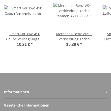
Smart For Two 450
Mercedes-Benz W211
Sm
Coupe Verrieglung für
Verkleidung Tacho
Luf
Heckklappenschloss
Rahmen A2116890439
Q0
10,21 €
*
15,39 €
*
links Valeo 634
Informationen
Gesetzliche Informationen