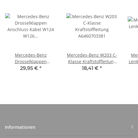
Mercedes-Benz
Mercedes-Benz W203 C-
Me
Drosselklappen
Klasse Kraftstoffleitung
Lenk
Anschluss Kabel W124
A6460703381
29,95 €
*
18,41 €
*
W126 A0065451824
A
Informationen