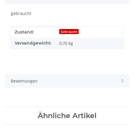
gebraucht
Produkteigenschaft
Wert
Zustand:
Gebraucht
Versandgewicht:
0,70 kg
Bewertungen
Ähnliche Artikel