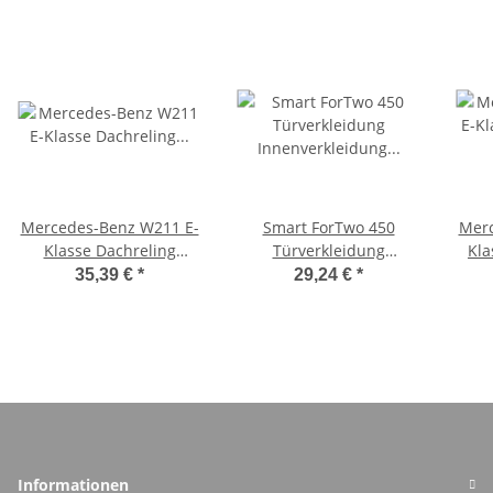
Mercedes-Benz W211 E-
Smart ForTwo 450
Merc
Klasse Dachreling
Türverkleidung
Kla
Gepäckträger rechts
Innenverkleidung links
S
35,39 €
*
29,24 €
*
blau Muster Wolken
sch
Q0000565V012
Informationen