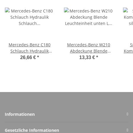
Mercedes-Benz C180
Mercedes-Benz W210
S
Schlauch Hydraulik
Abdeckung Blende
Komb
Schlauch Druckleitung
Leuchteinheit unten L
s
26,66 €
*
13,33 €
*
Lenkung A2024661481
elfenbein A2108200112
Informationen
Gesetzliche Informationen