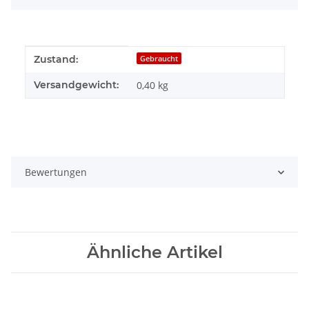
Produkteigenschaft
Wert
Zustand:
Gebraucht
Versandgewicht:
0,40 kg
Bewertungen
Ähnliche Artikel