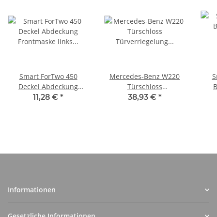
Smart ForTwo 450
Mercedes-Benz W220
S
Deckel Abdeckung
Türschloss
B
Frontmaske links
Türverriegelung hinten
11,28 €
*
38,93 €
*
schwarz Q0003803V001
rechts A2207305835
Informationen
Gesetzliche Informationen