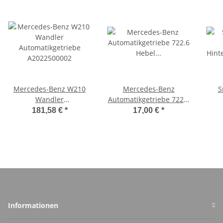
Mercedes-Benz W210
Mercedes-Benz
S
Wandler
Automatikgetriebe 722.6
Automatikgetriebe
Hebel
Hin
181,58 €
*
17,00 €
*
A2022500002
Bereichswahlhebel
A2202700056
Informationen