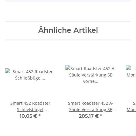
Ähnliche Artikel
Smart 452 Roadster
Smart Roadster 452 A-
S
Schließbügel
Säule Verstärkung SE
Mont
Türverriegelung
vorne links
unte
10,05 €
*
205,17 €
*
Q0009605V003000000
Q0014346V002000000
Q0014348V003000000