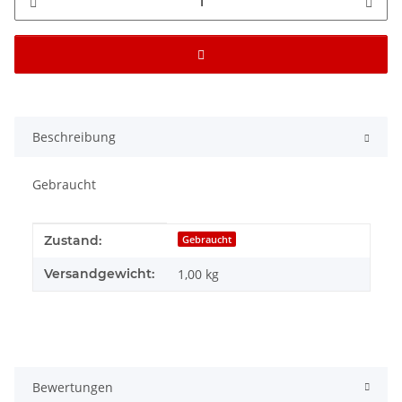
Beschreibung
Gebraucht
Produkteigenschaft
Wert
Zustand:
Gebraucht
Versandgewicht:
1,00 kg
Bewertungen