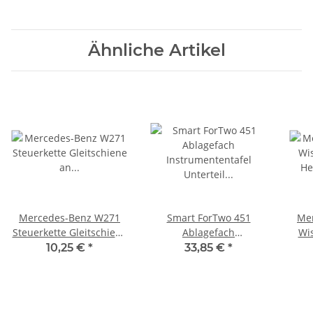
Ähnliche Artikel
Mercedes-Benz W271
Smart ForTwo 451
Me
Steuerkette Gleitschiene
Ablagefach
Wi
an Zylinderkopf
Instrumententafel
H
10,25 €
*
33,85 €
*
A2710521016
Unterteil rechts
A4516892853