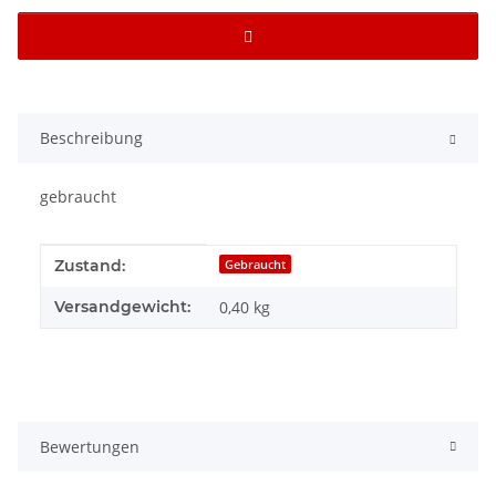
Beschreibung
gebraucht
Produkteigenschaft
Wert
Zustand:
Gebraucht
Versandgewicht:
0,40 kg
Bewertungen