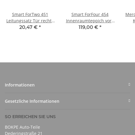
Smart ForTwo 451
Smart ForFour 454
Merc
Leitungssatz Tür rechts
Innenraumteppich vorn
Türkabelbaum
A4546800240
Kü
20,47 €
*
119,00 €
*
A4515401908
Informationen
Gesetzliche Informationen
SO ERREICHEN SIE UNS
BOKPE Auto-Teile
Dederingstraße 21