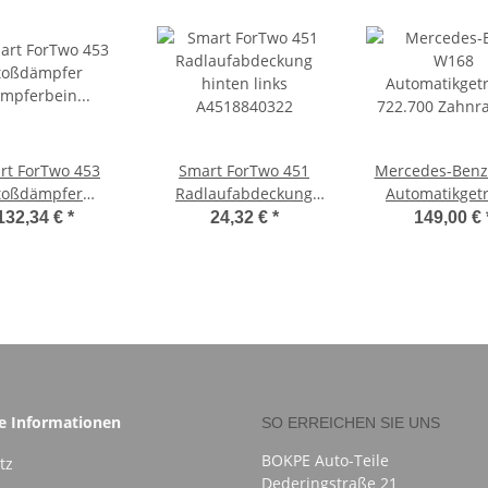
rt ForTwo 453
Smart ForTwo 451
Mercedes-Ben
toßdämpfer
Radlaufabdeckung
Automatikget
ferbein vorne
hinten links
722.700 Zahnr
132,34 €
*
24,32 €
*
149,00 €
4533230000
A4518840322
Gang A168370
he Informationen
SO ERREICHEN SIE UNS
BOKPE Auto-Teile
tz
Dederingstraße 21