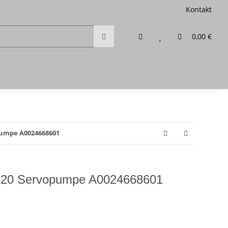
Kontakt
0,00 €
umpe A0024668601
20 Servopumpe A0024668601