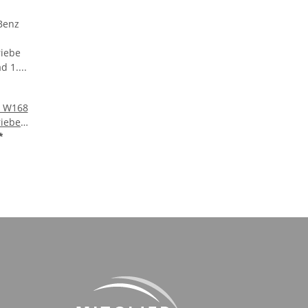
z W168
riebe
ad 1.
*
4042