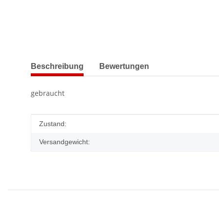
weitere Registerkarten anzeigen
Beschreibung
Bewertungen
gebraucht
Produkteigenschaft
Wert
Zustand:
Versandgewicht: