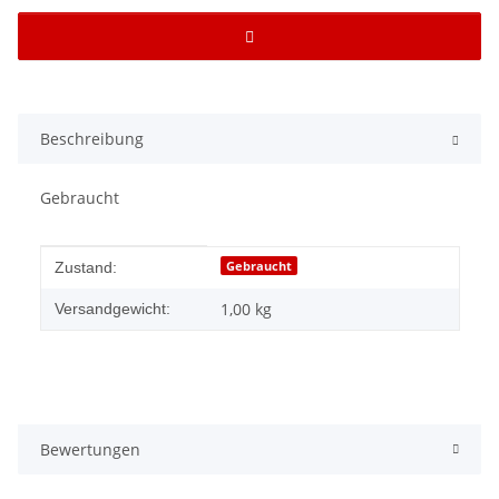
Beschreibung
Gebraucht
Produkteigenschaft
Wert
Gebraucht
Zustand:
1,00 kg
Versandgewicht:
Bewertungen