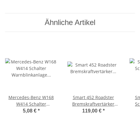
Ähnliche Artikel
Mercedes-Benz W168
Smart 452 Roadster
Sm
W414 Schalter
Bremskraftvertärker
Sc
Warnblinkanlage
Bremsflüssigkeitsbehälter
5,08 €
*
119,00 €
*
Zentralverriegelung
Q009600V006
Q0
A1688201210