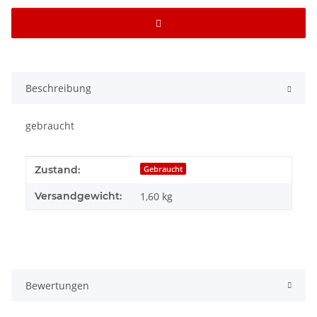
Beschreibung
gebraucht
Produkteigenschaft
Wert
Zustand:
Gebraucht
Versandgewicht:
1,60 kg
Bewertungen