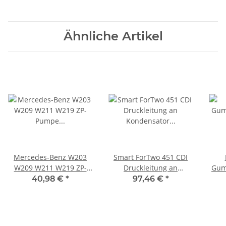
Ähnliche Artikel
Mercedes-Benz W203
Smart ForTwo 451 CDI
W209 W211 W219 ZP-
Druckleitung an
Gum
Pumpe
Kondensator
40,98 €
*
97,46 €
*
Zentralverriegelungspumpe
A4518320015 mit
A2038000048
Formschlauch
A4518320323