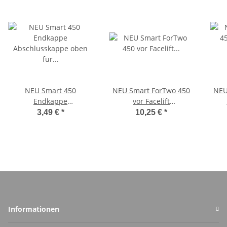
NEU Smart 450
NEU Smart ForTwo 450
NEU
Endkappe
vor Facelift
Abschlusskappe oben
Schlüsselgehäuse mit
3,49 €
*
10,25 €
*
für Laderaumabdeckung
einer Taste + Bart
Q0007906V001C22A00
A4548140034
Informationen