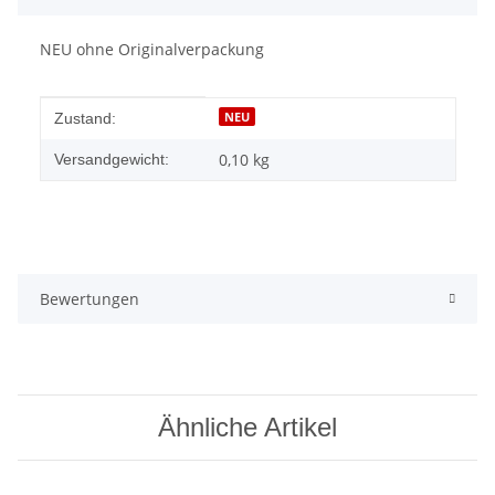
NEU ohne Originalverpackung
Produkteigenschaft
Wert
NEU
Zustand:
0,10 kg
Versandgewicht:
Bewertungen
Ähnliche Artikel