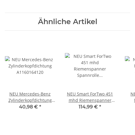
Ähnliche Artikel
NEU Mercedes-Benz
NEU Smart ForTwo 451
N
Zylinderkopfdichtung
mhd Riemenspanner
A1160164120
Spannrolle für
Ge
40,98 €
*
114,99 €
*
Generator
Q0
Keilrippenriemen
T39204