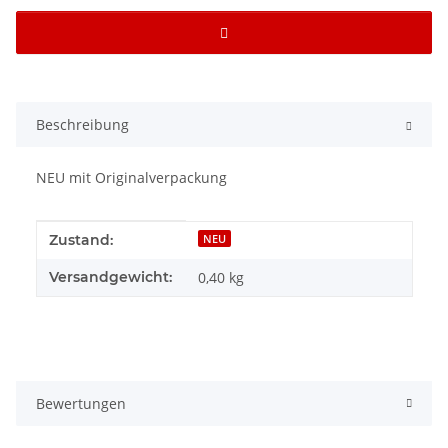
Beschreibung
NEU mit Originalverpackung
Produkteigenschaft
Wert
Zustand:
NEU
Versandgewicht:
0,40 kg
Bewertungen