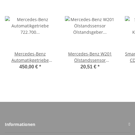
Mercedes-Benz
Mercedes-Benz W201
Smar
Automatikgetriebe
Ölstandssensor
CD
722.700 Lamellenträger
Ölstandsgeber
Q00
450,00 €
*
20,51 €
*
K5 Zahnrad fünfter
A1245420017
Gang A1683706826
A1683703542
A1683700927
Informationen