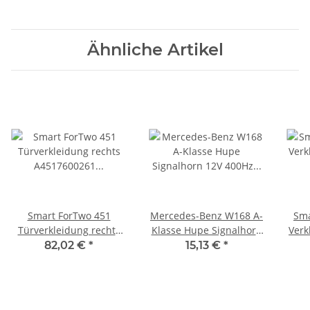
Ähnliche Artikel
Smart ForTwo 451
Mercedes-Benz W168 A-
Sma
Türverkleidung rechts
Klasse Hupe Signalhorn
Verk
A4517600261
12V 400Hz A0045426820
w
82,02 €
*
15,13 €
*
A4517200070