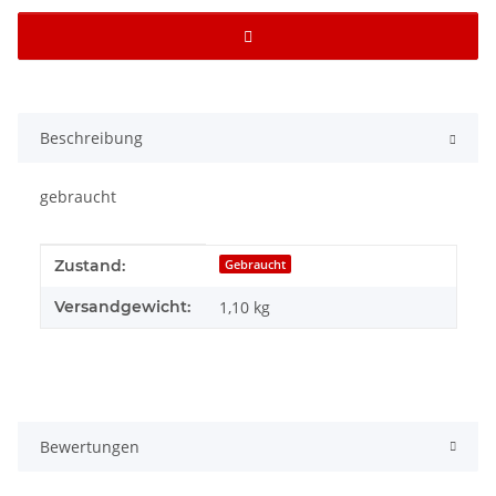
Beschreibung
gebraucht
Produkteigenschaft
Wert
Zustand:
Gebraucht
Versandgewicht:
1,10 kg
Bewertungen