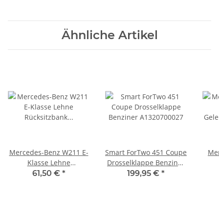
Ähnliche Artikel
Mercedes-Benz W211 E-
Smart ForTwo 451 Coupe
Me
Klasse Lehne
Drosselklappe Benziner
Rücksitzbank rechts
A1320700027
Gel
61,50 €
*
199,95 €
*
schwarz