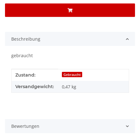
Beschreibung
gebraucht
Produkteigenschaft
Wert
Zustand:
Gebraucht
Versandgewicht:
0,47 kg
Bewertungen