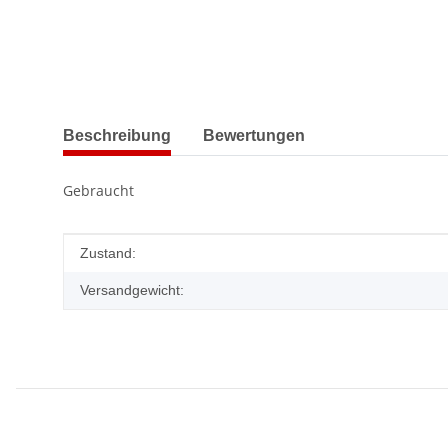
weitere Registerkarten anzeigen
Beschreibung
Bewertungen
Gebraucht
Produkteigenschaft
Wert
Zustand:
Versandgewicht: