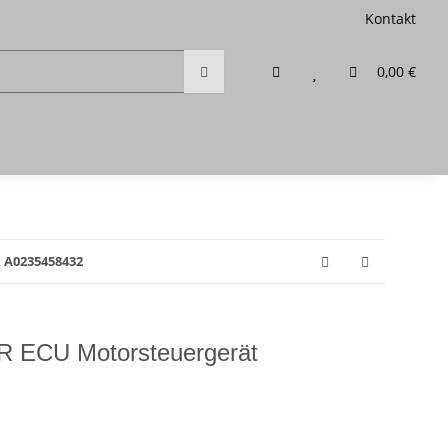
Kontakt
0,00 €
 A0235458432
R ECU Motorsteuergerät