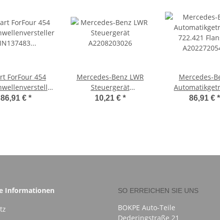
t ForFour 454
Mercedes-Benz LWR
Mercedes-B
wellenversteller
Steuergerät
Automatikget
MN137483
A2208203026
722.421 Fla
86,91 €
*
10,21 €
*
86,91 €
*
1350500047
A20227205
he Informationen
SO ERREICHEN SIE UNS
BOKPE Auto-Teile
tz
Dederingstraße 21