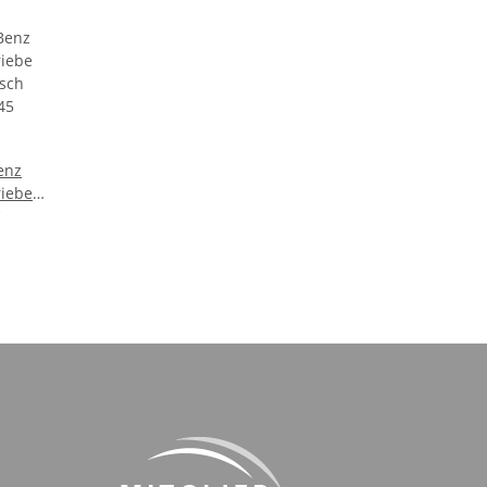
enz
riebe
nsch
45