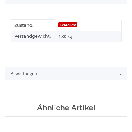
Produkteigenschaft
Wert
Zustand:
Gebraucht
Versandgewicht:
1,80 kg
Bewertungen
Ähnliche Artikel