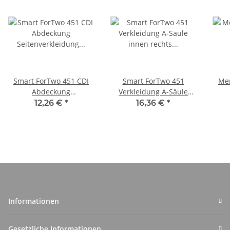
Smart ForTwo 451 CDI
Smart ForTwo 451
Me
Abdeckung
Verkleidung A-Säule
Seitenverkleidung
innen rechts
12,26 €
*
16,36 €
*
Kofferraum links
A4516920600
A4516910036
Informationen
Gesetzliche Informationen